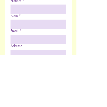
Prénom
*
Nom
*
Email
*
Adresse
Téléphone
*
Rédigez votre message ici...
Envoyer