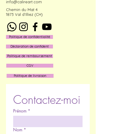
info@calireart.com
Chemin du Mat 4
1873 Val d'Illiez (CH)
Politique de confidentialité
Déclaration de confident
Politique de remboursement
CGV
Politique de livraison
Contactez-moi
Prénom
*
Nom
*