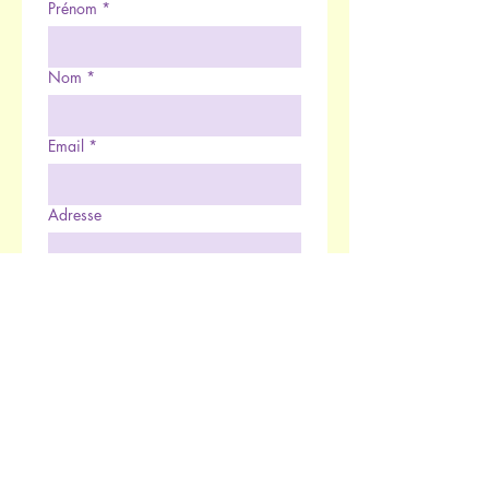
Prénom
*
Nom
*
Email
*
Adresse
Téléphone
*
Rédigez votre message ici...