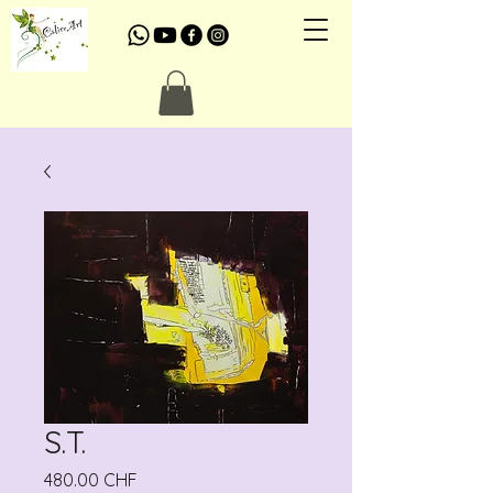
S.T.
Prix
480.00 CHF