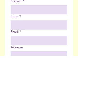
Prénom
*
Nom
*
Email
*
Adresse
Téléphone
*
Rédigez votre message ici...