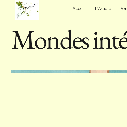
Acceuil
L'Artiste
Por
Mondes inté