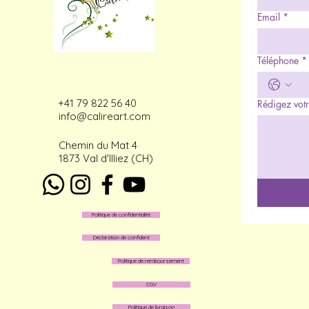
Email
*
Téléphone
*
+41 79 822 56 40
Rédigez votr
info@calireart.com
Chemin du Mat 4
1873 Val d'Illiez (CH)
Politique de confidentialité
Déclaration de confident
Politique de remboursement
CGV
Politique de livraison