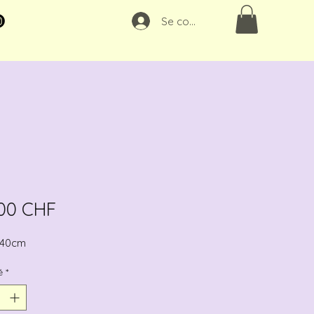
Se connecter
Prix
00 CHF
 40cm
é
*