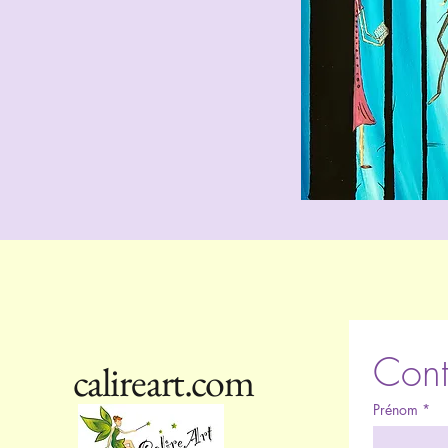
Cont
calireart.com
Prénom
*