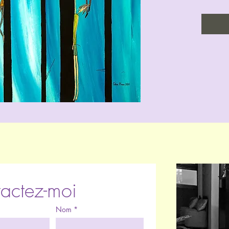
actez-moi
Nom
*